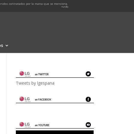
nidos contratados por la marca que se menciona.
+info
os
Tweets by lgespana