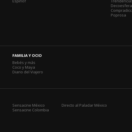
Espinof
Trendencia
Decoesfer
Compradicc
Poprosa
FAMILIA Y OCIO
Bebés y más
Coco y Maya
Diario del Viajero
Sensacine México
Directo al Paladar México
Sensacine Colombia