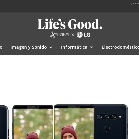
Conte
io
Imagen y Sonido
Informática
Electrodoméstic