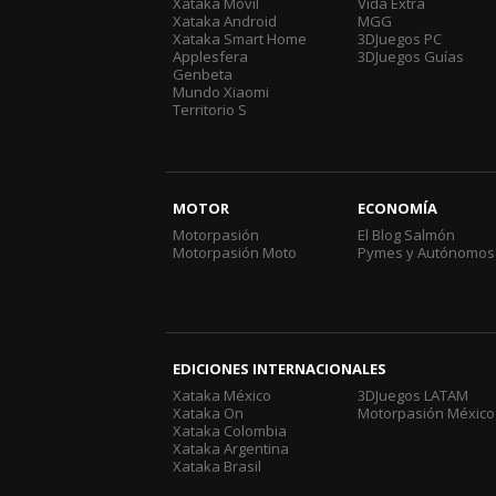
Xataka Móvil
Vida Extra
Xataka Android
MGG
Xataka Smart Home
3DJuegos PC
Applesfera
3DJuegos Guías
Genbeta
Mundo Xiaomi
Territorio S
MOTOR
ECONOMÍA
Motorpasión
El Blog Salmón
Motorpasión Moto
Pymes y Autónomos
EDICIONES INTERNACIONALES
Xataka México
3DJuegos LATAM
Xataka On
Motorpasión México
Xataka Colombia
Xataka Argentina
Xataka Brasil