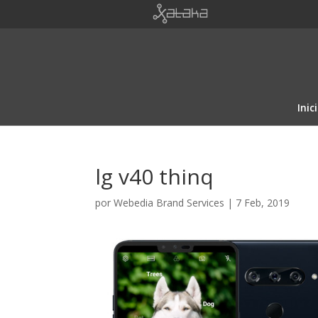
Inic
lg v40 thinq
por
Webedia Brand Services
|
7 Feb, 2019