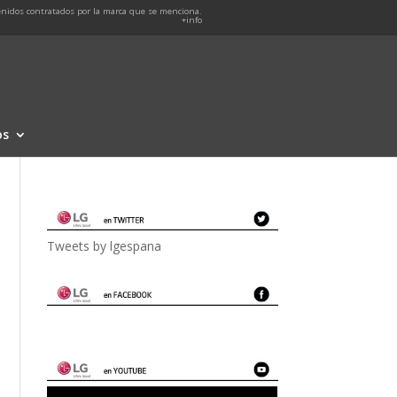
nidos contratados por la marca que se menciona.
+info
os
Tweets by lgespana