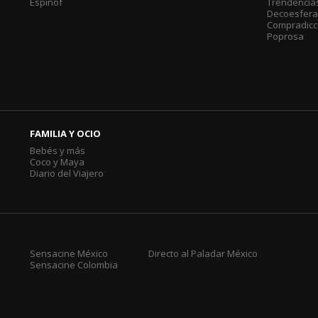
Espinof
Trendencia
Decoesfer
Compradicc
Poprosa
FAMILIA Y OCIO
Bebés y más
Coco y Maya
Diario del Viajero
Sensacine México
Directo al Paladar México
Sensacine Colombia