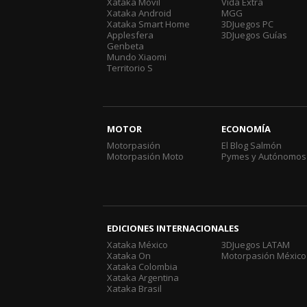
Xataka Móvil
Vida Extra
Xataka Android
MGG
Xataka Smart Home
3DJuegos PC
Applesfera
3DJuegos Guías
Genbeta
Mundo Xiaomi
Territorio S
MOTOR
ECONOMÍA
Motorpasión
El Blog Salmón
Motorpasión Moto
Pymes y Autónomos
EDICIONES INTERNACIONALES
Xataka México
3DJuegos LATAM
Xataka On
Motorpasión México
Xataka Colombia
Xataka Argentina
Xataka Brasil