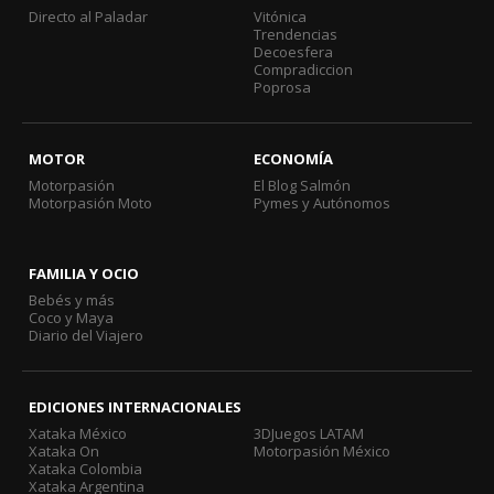
Directo al Paladar
Vitónica
Trendencias
Decoesfera
Compradiccion
Poprosa
MOTOR
ECONOMÍA
Motorpasión
El Blog Salmón
Motorpasión Moto
Pymes y Autónomos
FAMILIA Y OCIO
Bebés y más
Coco y Maya
Diario del Viajero
EDICIONES INTERNACIONALES
Xataka México
3DJuegos LATAM
Xataka On
Motorpasión México
Xataka Colombia
Xataka Argentina