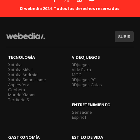
© webedia 2024. Todos los derechos reservados.
SUBIR
TECNOLOGÍA
VIDEOJUEGOS
Xataka
3DJuegos
Xataka Móvil
Vida Extra
Xataka Android
MGG
Xataka Smart Home
3DJuegos PC
Applesfera
3DJuegos Guías
Genbeta
Mundo Xiaomi
Territorio S
ENTRETENIMIENTO
Sensacine
Espinof
GASTRONOMÍA
ESTILO DE VIDA