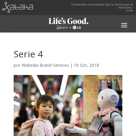
Contenidos contratados por la marca que se
menciona.
+info
Serie 4
por
Webedia Brand Services
|
19 Oct, 2018