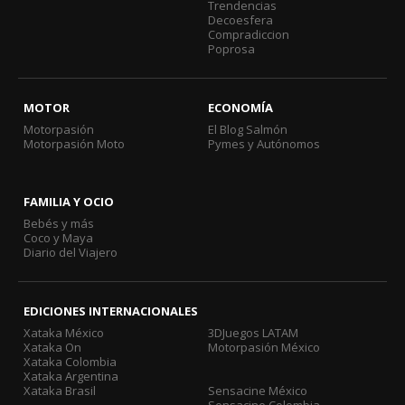
Trendencias
Decoesfera
Compradiccion
Poprosa
MOTOR
ECONOMÍA
Motorpasión
El Blog Salmón
Motorpasión Moto
Pymes y Autónomos
FAMILIA Y OCIO
Bebés y más
Coco y Maya
Diario del Viajero
EDICIONES INTERNACIONALES
Xataka México
3DJuegos LATAM
Xataka On
Motorpasión México
Xataka Colombia
Xataka Argentina
Xataka Brasil
Sensacine México
Sensacine Colombia