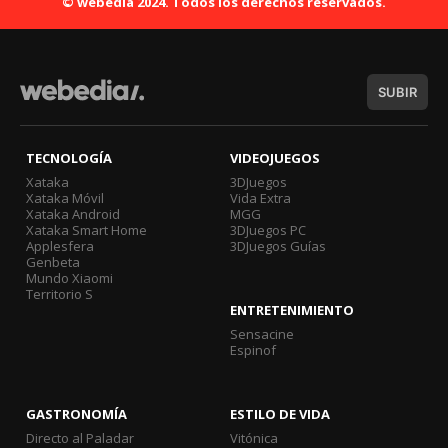
© webedia 2024. Todos los derechos reservados.
SUBIR
TECNOLOGÍA
VIDEOJUEGOS
Xataka
3DJuegos
Xataka Móvil
Vida Extra
Xataka Android
MGG
Xataka Smart Home
3DJuegos PC
Applesfera
3DJuegos Guías
Genbeta
Mundo Xiaomi
Territorio S
ENTRETENIMIENTO
Sensacine
Espinof
GASTRONOMÍA
ESTILO DE VIDA
Directo al Paladar
Vitónica