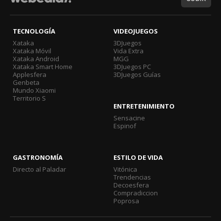
TECNOLOGÍA
VIDEOJUEGOS
Xataka
3DJuegos
Xataka Móvil
Vida Extra
Xataka Android
MGG
Xataka Smart Home
3DJuegos PC
Applesfera
3DJuegos Guías
Genbeta
Mundo Xiaomi
Territorio S
ENTRETENIMIENTO
Sensacine
Espinof
GASTRONOMÍA
ESTILO DE VIDA
Directo al Paladar
Vitónica
Trendencias
Decoesfera
Compradiccion
Poprosa