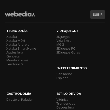
SUBIR
TECNOLOGÍA
VIDEOJUEGOS
Xataka
3DJuegos
Xataka Móvil
Vida Extra
Xataka Android
MGG
Xataka Smart Home
3DJuegos PC
Applesfera
3DJuegos Guías
Genbeta
Mundo Xiaomi
Territorio S
ENTRETENIMIENTO
Sensacine
Espinof
GASTRONOMÍA
ESTILO DE VIDA
Directo al Paladar
Vitónica
Trendencias
Decoesfera