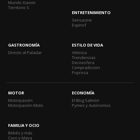
Mundo Xiaomi
Territorio S
ENTRETENIMIENTO
Sensacine
Espinof
GASTRONOMÍA
ESTILO DE VIDA
Directo al Paladar
Vitónica
Trendencias
Decoesfera
Compradiccion
Poprosa
MOTOR
ECONOMÍA
Motorpasión
El Blog Salmón
Motorpasión Moto
Pymes y Autónomos
FAMILIA Y OCIO
Bebés y más
Coco y Maya