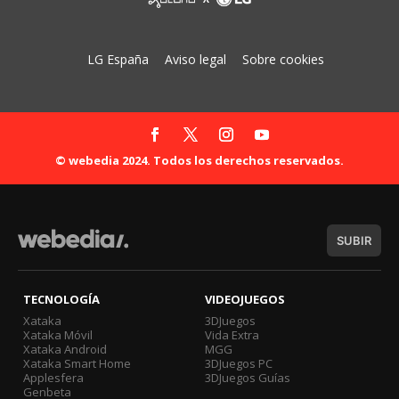
LG España
Aviso legal
Sobre cookies
© webedia 2024. Todos los derechos reservados.
SUBIR
TECNOLOGÍA
VIDEOJUEGOS
Xataka
3DJuegos
Xataka Móvil
Vida Extra
Xataka Android
MGG
Xataka Smart Home
3DJuegos PC
Applesfera
3DJuegos Guías
Genbeta