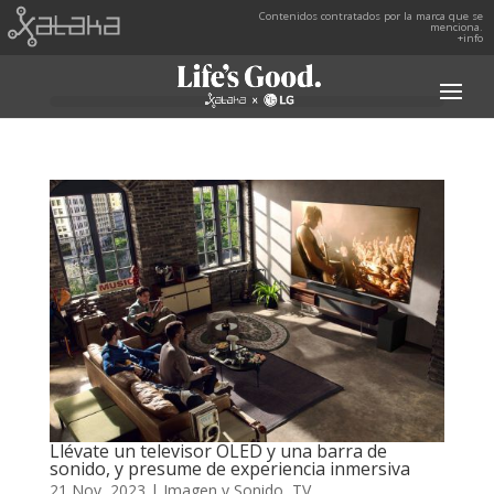
Contenidos contratados por la marca que se
menciona.
+info
Llévate un televisor OLED y una barra de
sonido, y presume de experiencia inmersiva
21 Nov, 2023
|
Imagen y Sonido
,
TV