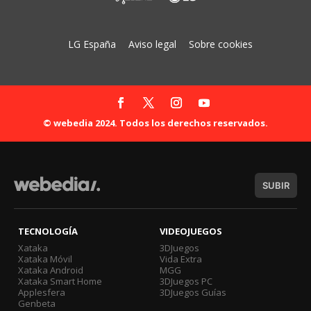
LG España
Aviso legal
Sobre cookies
© webedia 2024. Todos los derechos reservados.
SUBIR
TECNOLOGÍA
VIDEOJUEGOS
Xataka
3DJuegos
Xataka Móvil
Vida Extra
Xataka Android
MGG
Xataka Smart Home
3DJuegos PC
Applesfera
3DJuegos Guías
Genbeta