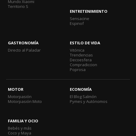
Mundo Xiaomi
Territorio S
ENTRETENIMIENTO
Sensacine
Espinof
GASTRONOMÍA
ESTILO DE VIDA
Directo al Paladar
Vitónica
Trendencias
Decoesfera
Compradiccion
Poprosa
MOTOR
ECONOMÍA
Motorpasión
El Blog Salmón
Motorpasión Moto
Pymes y Autónomos
FAMILIA Y OCIO
Bebés y más
Coco y Maya