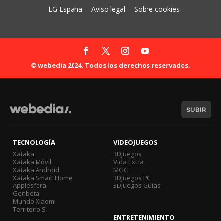
LG España
Aviso legal
Sobre cookies
© webedia 2024. Todos los derechos reservados.
SUBIR
TECNOLOGÍA
VIDEOJUEGOS
Xataka
3DJuegos
Xataka Móvil
Vida Extra
Xataka Android
MGG
Xataka Smart Home
3DJuegos PC
Applesfera
3DJuegos Guías
Genbeta
Mundo Xiaomi
Territorio S
ENTRETENIMIENTO