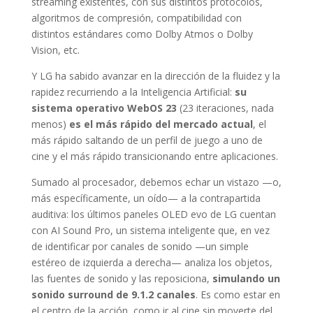
streaming existentes, con sus distintos protocolos,
algoritmos de compresión, compatibilidad con
distintos estándares como Dolby Atmos o Dolby
Vision, etc.
Y LG ha sabido avanzar en la dirección de la fluidez y la
rapidez recurriendo a la Inteligencia Artificial:
su
sistema operativo WebOS 23
(23 iteraciones, nada
menos)
es el más rápido del mercado actual
, el
más rápido saltando de un perfil de juego a uno de
cine y el más rápido transicionando entre aplicaciones.
Sumado al procesador, debemos echar un vistazo —o,
más específicamente, un oído— a la contrapartida
auditiva: los últimos paneles OLED evo de LG cuentan
con AI Sound Pro, un sistema inteligente que, en vez
de identificar por canales de sonido —un simple
estéreo de izquierda a derecha— analiza los objetos,
las fuentes de sonido y las reposiciona,
simulando un
sonido surround de 9.1.2 canales
. Es como estar en
el centro de la acción, como ir al cine sin moverte del