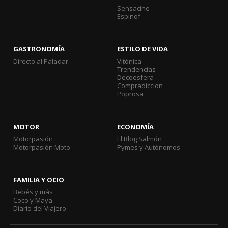
Sensacine
Espinof
GASTRONOMÍA
ESTILO DE VIDA
Directo al Paladar
Vitónica
Trendencias
Decoesfera
Compradiccion
Poprosa
MOTOR
ECONOMÍA
Motorpasión
El Blog Salmón
Motorpasión Moto
Pymes y Autónomos
FAMILIA Y OCIO
Bebés y más
Coco y Maya
Diario del Viajero