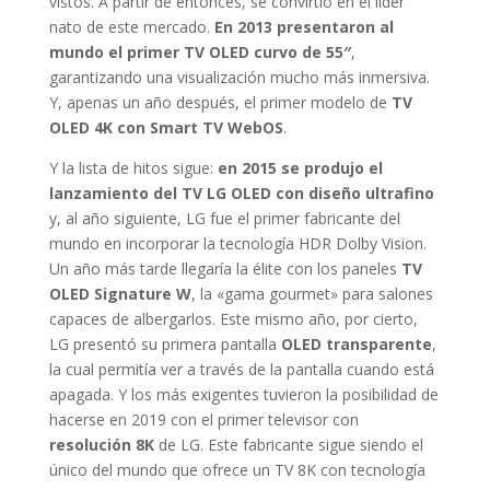
vistos. A partir de entonces, se convirtió en el líder
nato de este mercado.
En 2013 presentaron al
mundo el primer TV OLED curvo de 55″
,
garantizando una visualización mucho más inmersiva.
Y, apenas un año después, el primer modelo de
TV
OLED 4K con Smart TV WebOS
.
Y la lista de hitos sigue:
en 2015 se produjo el
lanzamiento del TV LG OLED con diseño ultrafino
y, al año siguiente, LG fue el primer fabricante del
mundo en incorporar la tecnología HDR Dolby Vision.
Un año más tarde llegaría la élite con los paneles
TV
OLED Signature W
, la «gama gourmet» para salones
capaces de albergarlos. Este mismo año, por cierto,
LG presentó su primera pantalla
OLED transparente
,
la cual permitía ver a través de la pantalla cuando está
apagada. Y los más exigentes tuvieron la posibilidad de
hacerse en 2019 con el primer televisor con
resolución 8K
de LG. Este fabricante sigue siendo el
único del mundo que ofrece un TV 8K con tecnología