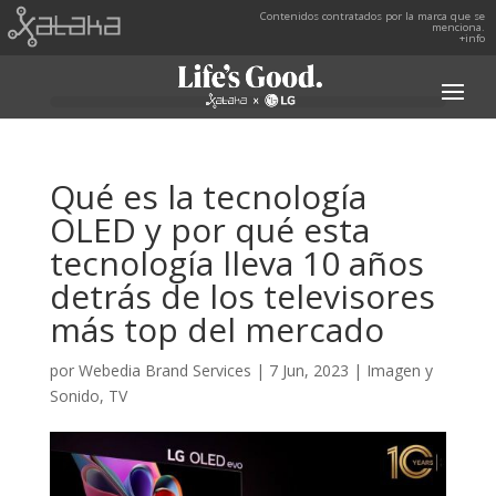
Contenidos contratados por la marca que se
menciona.
+info
Qué es la tecnología
OLED y por qué esta
tecnología lleva 10 años
detrás de los televisores
más top del mercado
por
Webedia Brand Services
|
7 Jun, 2023
|
Imagen y
Sonido
,
TV