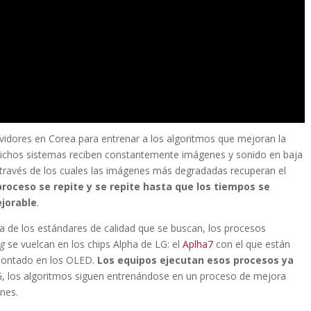
vidores en Corea para entrenar a los algoritmos que mejoran la
 Dichos sistemas reciben constantemente imágenes y sonido en baja
 través de los cuales las imágenes más degradadas recuperan el
 proceso se repite y se repite hasta que los tiempos se
ejorable
.
ra de los estándares de calidad que se buscan, los procesos
ng
se vuelcan en los chips Alpha de LG: el
Aplha7
con el que están
ontado en los OLED.
Los equipos ejecutan esos procesos ya
LG, los algoritmos siguen entrenándose en un proceso de mejora
nes.