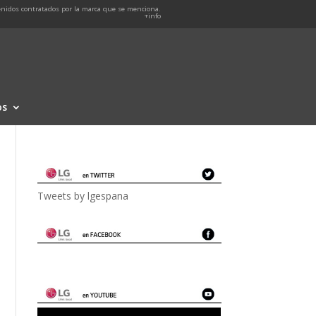
nidos contratados por la marca que se menciona.
+info
os
Tweets by lgespana