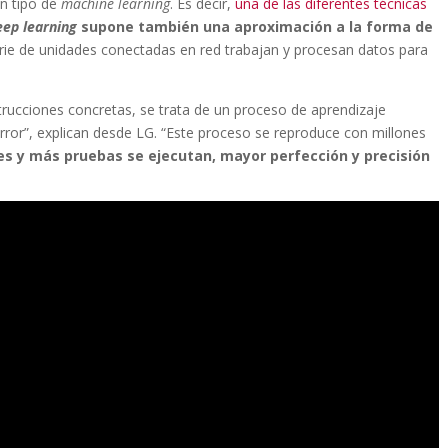
un tipo de
machine learning
. Es decir,
una de las diferentes técnicas
eep learning
supone también una aproximación a la forma de
erie de unidades conectadas en red trabajan y procesan datos para
trucciones concretas, se trata de un proceso de aprendizaje
ror”, explican desde LG. “Este proceso se reproduce con millones
 y más pruebas se ejecutan, mayor perfección y precisión