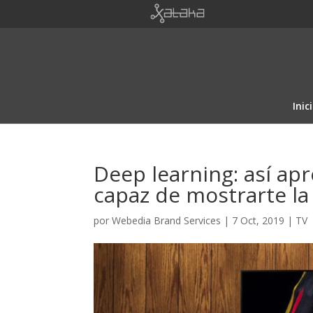
Inic
Deep learning: así apr
capaz de mostrarte la
por
Webedia Brand Services
|
7 Oct, 2019
|
TV