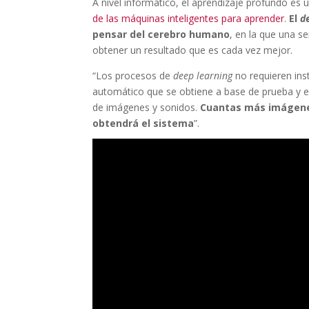
A nivel informático, el aprendizaje profundo es 
de las máquinas inteligentes para aprender
.
El
d
pensar del cerebro humano
, en la que una s
obtener un resultado que es cada vez mejor.
“Los procesos de
deep learning
no requieren ins
automático que se obtiene a base de prueba y er
de imágenes y sonidos.
Cuantas más imágenes
obtendrá el sistema
”.