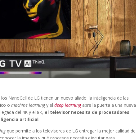
los NanoCell de LG tienen un nuevo aliado: la inteligencia de las
tico o
machine learning
y el
deep learning
abre la puerta a una nueva
llegada del 4K y el 8K,
el televisor necesita de procesadores
igencia artificial
.
ing
que permite a los televisores de LG entregar la mejor calidad de
onocer la imagen y qué procesos necesita ejecutar para