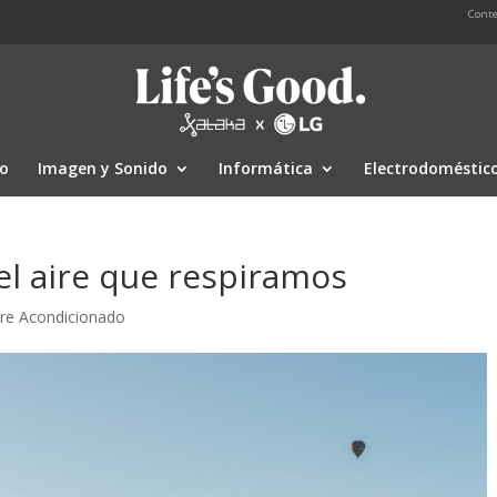
Conte
io
Imagen y Sonido
Informática
Electrodoméstic
el aire que respiramos
ire Acondicionado