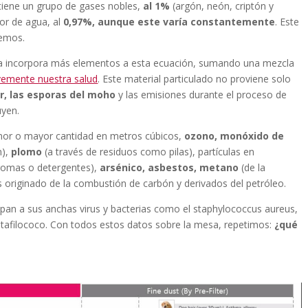
tiene un grupo de gases nobles,
al 1%
(argón, neón, criptón y
or de agua, al
0,97%, aunque este varía constantemente
. Este
cemos.
ica incorpora más elementos a esta ecuación, sumando una mezcla
vemente nuestra salud
. Este material particulado no proviene solo
ar, las esporas del moho
y las emisiones durante el proceso de
uyen.
enor o mayor cantidad en metros cúbicos,
ozono, monóxido de
n),
plomo
(a través de residuos como pilas), partículas en
 gomas o detergentes),
arsénico, asbestos, metano
(de la
s originado de la combustión de carbón y derivados del petróleo.
pan a sus anchas virus y bacterias como el staphylococcus aureus,
stafilococo. Con todos estos datos sobre la mesa, repetimos:
¿qué