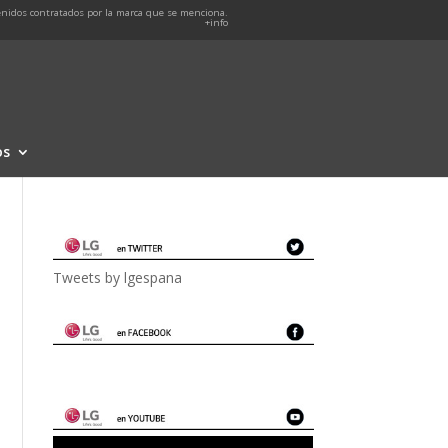
nidos contratados por la marca que se menciona.
+info
os
Tweets by lgespana