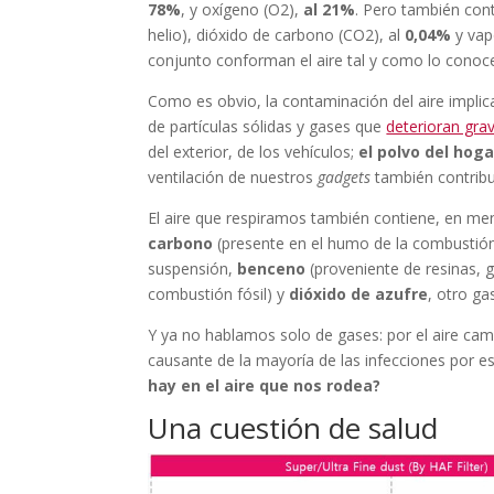
78%
, y oxígeno (O2),
al 21%
. Pero también con
helio), dióxido de carbono (CO2), al
0,04%
y vap
conjunto conforman el aire tal y como lo cono
Como es obvio, la contaminación del aire impl
de partículas sólidas y gases que
deterioran gra
del exterior, de los vehículos;
el polvo del hog
ventilación de nuestros
gadgets
también contrib
El aire que respiramos también contiene, en m
carbono
(presente en el humo de la combustió
suspensión,
benceno
(proveniente de resinas,
combustión fósil) y
dióxido de azufre
, otro ga
Y ya no hablamos solo de gases: por el aire cam
causante de la mayoría de las infecciones por e
hay en el aire que nos rodea?
Una cuestión de salud