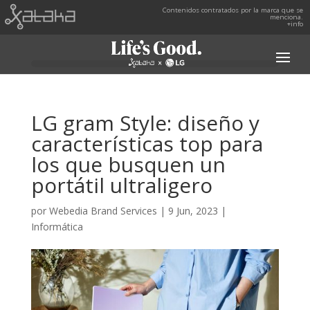
Contenidos contratados por la marca que se
menciona.
+info
LG gram Style: diseño y
características top para
los que busquen un
portátil ultraligero
por
Webedia Brand Services
|
9 Jun, 2023
|
Informática