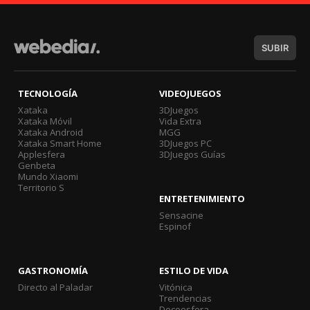
SUBIR
TECNOLOGÍA
VIDEOJUEGOS
Xataka
3DJuegos
Xataka Móvil
Vida Extra
Xataka Android
MGG
Xataka Smart Home
3DJuegos PC
Applesfera
3DJuegos Guías
Genbeta
Mundo Xiaomi
Territorio S
ENTRETENIMIENTO
Sensacine
Espinof
GASTRONOMÍA
ESTILO DE VIDA
Directo al Paladar
Vitónica
Trendencias
Decoesfera