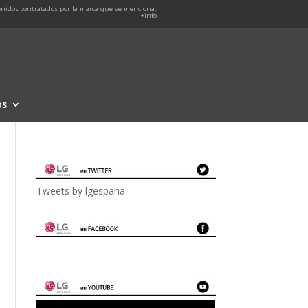
nidos contratados por la marca que se menciona.
+info
os
Tweets by lgespana