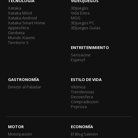
TECNOLOGÍA
VIDEOJUEGOS
Xataka
3DJuegos
Xataka Móvil
Vida Extra
Xataka Android
MGG
Xataka Smart Home
3DJuegos PC
Applesfera
3DJuegos Guías
Genbeta
Mundo Xiaomi
Territorio S
ENTRETENIMIENTO
Sensacine
Espinof
GASTRONOMÍA
ESTILO DE VIDA
Directo al Paladar
Vitónica
Trendencias
Decoesfera
Compradiccion
Poprosa
MOTOR
ECONOMÍA
Motorpasión
El Blog Salmón