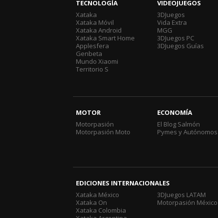
TECNOLOGÍA
VIDEOJUEGOS
Xataka
3DJuegos
Xataka Móvil
Vida Extra
Xataka Android
MGG
Xataka Smart Home
3DJuegos PC
Applesfera
3DJuegos Guías
Genbeta
Mundo Xiaomi
Territorio S
MOTOR
ECONOMÍA
Motorpasión
El Blog Salmón
Motorpasión Moto
Pymes y Autónomos
EDICIONES INTERNACIONALES
Xataka México
3DJuegos LATAM
Xataka On
Motorpasión México
Xataka Colombia