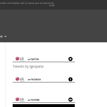
nidos contratados por la marca que se menciona.
+info
os
Tweets by lgespana