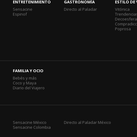
ENTRETENIMIENTO
GASTRONOMÍA
ESTILO DE 
Sensacine
Directo al Paladar
Vitónica
Espinof
Trendencia
Decoesfer
Compradicc
Poprosa
FAMILIA Y OCIO
Bebés y más
Coco y Maya
Diario del Viajero
Sensacine México
Directo al Paladar México
Sensacine Colombia