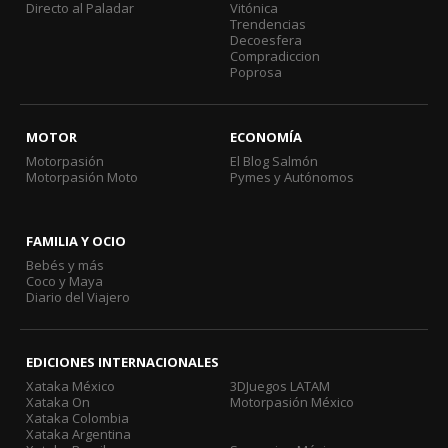
Directo al Paladar
Vitónica
Trendencias
Decoesfera
Compradiccion
Poprosa
MOTOR
ECONOMÍA
Motorpasión
El Blog Salmón
Motorpasión Moto
Pymes y Autónomos
FAMILIA Y OCIO
Bebés y más
Coco y Maya
Diario del Viajero
EDICIONES INTERNACIONALES
Xataka México
3DJuegos LATAM
Xataka On
Motorpasión México
Xataka Colombia
Xataka Argentina