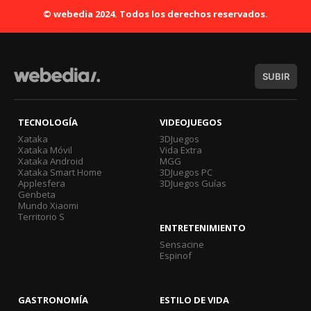
© webedia 2024. Todos los derechos reservados.
SUBIR
TECNOLOGÍA
VIDEOJUEGOS
Xataka
3DJuegos
Xataka Móvil
Vida Extra
Xataka Android
MGG
Xataka Smart Home
3DJuegos PC
Applesfera
3DJuegos Guías
Genbeta
Mundo Xiaomi
Territorio S
ENTRETENIMIENTO
Sensacine
Espinof
GASTRONOMÍA
ESTILO DE VIDA