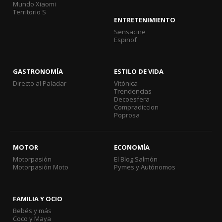
Mundo Xiaomi
Territorio S
ENTRETENIMIENTO
Sensacine
Espinof
GASTRONOMÍA
ESTILO DE VIDA
Directo al Paladar
Vitónica
Trendencias
Decoesfera
Compradiccion
Poprosa
MOTOR
ECONOMÍA
Motorpasión
El Blog Salmón
Motorpasión Moto
Pymes y Autónomos
FAMILIA Y OCIO
Bebés y más
Coco y Maya