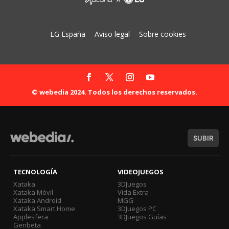
LG España
Aviso legal
Sobre cookies
© webedia 2024. Todos los derechos reservados.
SUBIR
TECNOLOGÍA
VIDEOJUEGOS
Xataka
3DJuegos
Xataka Móvil
Vida Extra
Xataka Android
MGG
Xataka Smart Home
3DJuegos PC
Applesfera
3DJuegos Guías
Genbeta