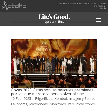
Contenidos contratados por la marca que se
menciona.
+info
Goyas 2025: Estas son las películas premiadas
por las que merece la pena volver al cine
10 Feb, 2025
|
Frigoríficos
,
Hombot
,
Imagen y Sonido
,
Lavadoras
,
Microondas
,
Monitores
,
PCs
,
Proyectores
,