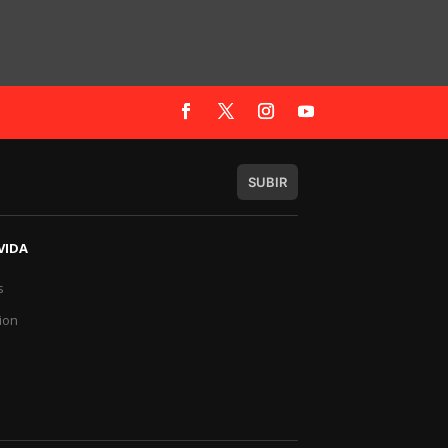
SUBIR
VIDA
s
a
ion