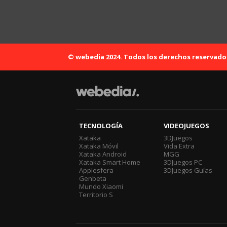
© webedia 2024. Todos los derechos reservado
TECNOLOGÍA
VIDEOJUEGOS
Xataka
3DJuegos
Xataka Móvil
Vida Extra
Xataka Android
MGG
Xataka Smart Home
3DJuegos PC
Applesfera
3DJuegos Guías
Genbeta
Mundo Xiaomi
Territorio S