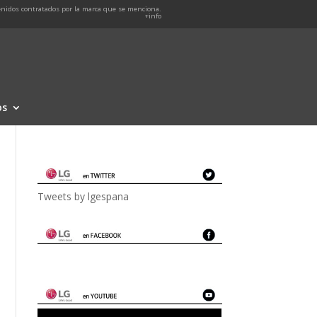
nidos contratados por la marca que se menciona.
+info
os
Tweets by lgespana