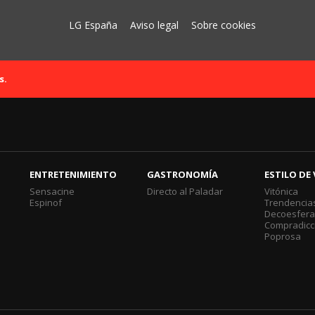
LG España
Aviso legal
Sobre cookies
s.
ENTRETENIMIENTO
GASTRONOMÍA
ESTILO DE 
Sensacine
Directo al Paladar
Vitónica
Espinof
Trendencia
Decoesfer
Compradicc
Poprosa