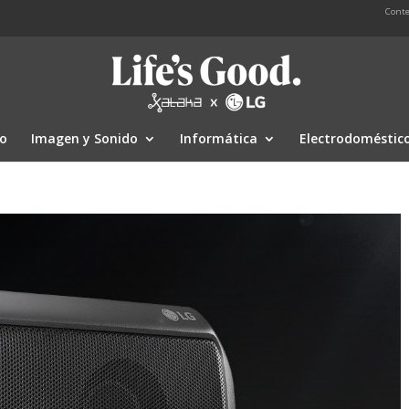
Conte
io
Imagen y Sonido
Informática
Electrodoméstic