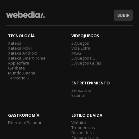
SUBIR
TECNOLOGÍA
VIDEOJUEGOS
Xataka
3DJuegos
Xataka Móvil
Vida Extra
Xataka Android
MGG
Xataka Smart Home
3DJuegos PC
Applesfera
3DJuegos Guías
Genbeta
Mundo Xiaomi
Territorio S
ENTRETENIMIENTO
Sensacine
Espinof
GASTRONOMÍA
ESTILO DE VIDA
Directo al Paladar
Vitónica
Trendencias
Decoesfera
Compradiccion