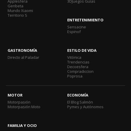
Applesfera
3DJuegos Guías
Genbeta
Mundo Xiaomi
Territorio S
ENTRETENIMIENTO
Sensacine
Espinof
GASTRONOMÍA
ESTILO DE VIDA
Directo al Paladar
Vitónica
Trendencias
Decoesfera
Compradiccion
Poprosa
MOTOR
ECONOMÍA
Motorpasión
El Blog Salmón
Motorpasión Moto
Pymes y Autónomos
FAMILIA Y OCIO