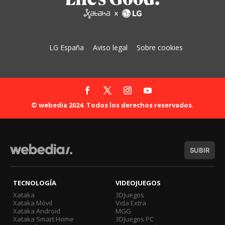
LG España
Aviso legal
Sobre cookies
© webedia 2024. Todos los derechos reservados.
SUBIR
TECNOLOGÍA
VIDEOJUEGOS
Xataka
3DJuegos
Xataka Móvil
Vida Extra
Xataka Android
MGG
Xataka Smart Home
3DJuegos PC