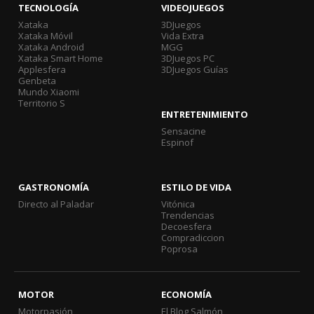
TECNOLOGÍA
VIDEOJUEGOS
Xataka
3DJuegos
Xataka Móvil
Vida Extra
Xataka Android
MGG
Xataka Smart Home
3DJuegos PC
Applesfera
3DJuegos Guías
Genbeta
Mundo Xiaomi
Territorio S
ENTRETENIMIENTO
Sensacine
Espinof
GASTRONOMÍA
ESTILO DE VIDA
Directo al Paladar
Vitónica
Trendencias
Decoesfera
Compradiccion
Poprosa
MOTOR
ECONOMÍA
Motorpasión
El Blog Salmón