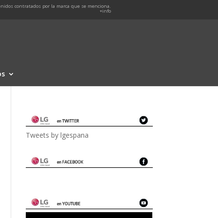
nidos contratados por la marca que se menciona.
+info
os
Tweets by lgespana