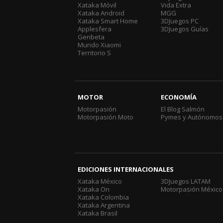
Xataka Móvil
Vida Extra
Xataka Android
MGG
Xataka Smart Home
3DJuegos PC
Applesfera
3DJuegos Guías
Genbeta
Mundo Xiaomi
Territorio S
MOTOR
ECONOMÍA
Motorpasión
El Blog Salmón
Motorpasión Moto
Pymes y Autónomos
EDICIONES INTERNACIONALES
Xataka México
3DJuegos LATAM
Xataka On
Motorpasión México
Xataka Colombia
Xataka Argentina
Xataka Brasil