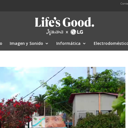
Conte
io
Imagen y Sonido
Informática
Electrodoméstic