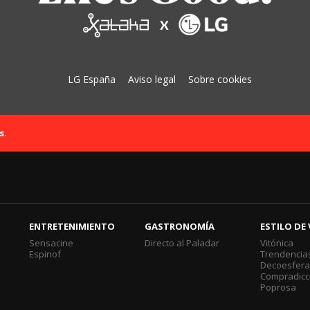
LG España
Aviso legal
Sobre cookies
s.
ENTRETENIMIENTO
GASTRONOMÍA
ESTILO DE 
Sensacine
Directo al Paladar
Vitónica
Espinof
Trendencia
Decoesfer
Compradicc
Poprosa