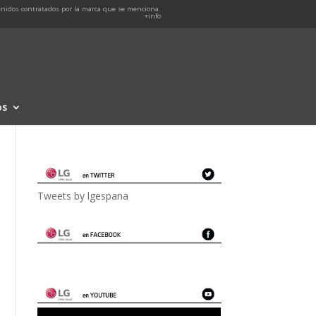
nidos contratados por la marca que se menciona.
+info
os
Tweets by lgespana