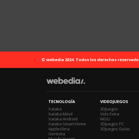
© webedia 2024. Todos los derechos reservado
TECNOLOGÍA
VIDEOJUEGOS
Xataka
3DJuegos
Xataka Móvil
Vida Extra
Xataka Android
MGG
Xataka Smart Home
3DJuegos PC
Applesfera
3DJuegos Guías
Genbeta
Mundo Xiaomi