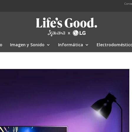
Conte
io
Imagen y Sonido
Informática
Electrodoméstic