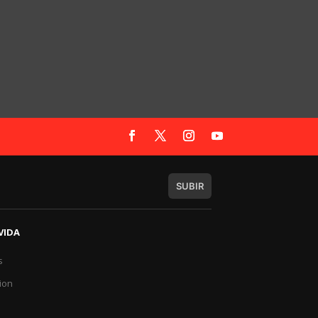
SUBIR
VIDA
s
a
ion