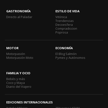
GASTRONOMÍA
ESTILO DE VIDA
Directo al Paladar
Vitónica
Trendencias
Decoesfera
Compradiccion
Poprosa
MOTOR
ECONOMÍA
Motorpasión
El Blog Salmón
Motorpasión Moto
Pymes y Autónomos
FAMILIA Y OCIO
Bebés y más
Coco y Maya
Diario del Viajero
EDICIONES INTERNACIONALES
Xataka México
3DJuegos LATAM