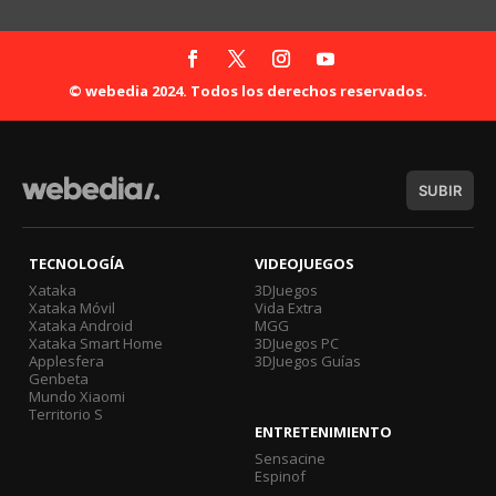
© webedia 2024. Todos los derechos reservados.
SUBIR
TECNOLOGÍA
VIDEOJUEGOS
Xataka
3DJuegos
Xataka Móvil
Vida Extra
Xataka Android
MGG
Xataka Smart Home
3DJuegos PC
Applesfera
3DJuegos Guías
Genbeta
Mundo Xiaomi
Territorio S
ENTRETENIMIENTO
Sensacine
Espinof