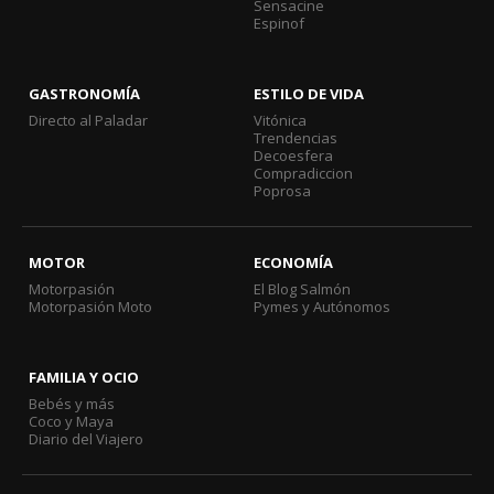
Sensacine
Espinof
GASTRONOMÍA
ESTILO DE VIDA
Directo al Paladar
Vitónica
Trendencias
Decoesfera
Compradiccion
Poprosa
MOTOR
ECONOMÍA
Motorpasión
El Blog Salmón
Motorpasión Moto
Pymes y Autónomos
FAMILIA Y OCIO
Bebés y más
Coco y Maya
Diario del Viajero