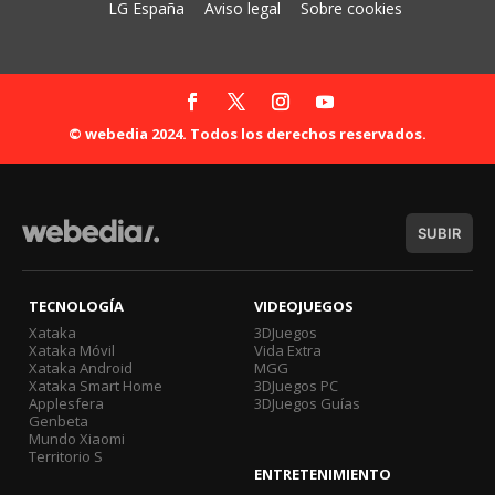
LG España
Aviso legal
Sobre cookies
© webedia 2024. Todos los derechos reservados.
SUBIR
TECNOLOGÍA
VIDEOJUEGOS
Xataka
3DJuegos
Xataka Móvil
Vida Extra
Xataka Android
MGG
Xataka Smart Home
3DJuegos PC
Applesfera
3DJuegos Guías
Genbeta
Mundo Xiaomi
Territorio S
ENTRETENIMIENTO