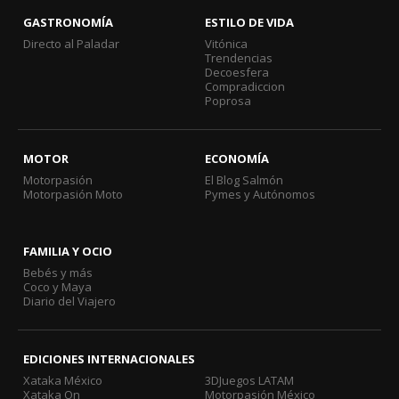
GASTRONOMÍA
ESTILO DE VIDA
Directo al Paladar
Vitónica
Trendencias
Decoesfera
Compradiccion
Poprosa
MOTOR
ECONOMÍA
Motorpasión
El Blog Salmón
Motorpasión Moto
Pymes y Autónomos
FAMILIA Y OCIO
Bebés y más
Coco y Maya
Diario del Viajero
EDICIONES INTERNACIONALES
Xataka México
3DJuegos LATAM
Xataka On
Motorpasión México