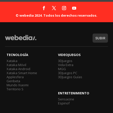
© webedia 2024. Todos los derechos reservados.
SUBIR
TECNOLOGÍA
VIDEOJUEGOS
Xataka
3DJuegos
Xataka Móvil
Vida Extra
Xataka Android
MGG
Xataka Smart Home
3DJuegos PC
Applesfera
3DJuegos Guías
Genbeta
Mundo Xiaomi
Territorio S
ENTRETENIMIENTO
Sensacine
Espinof