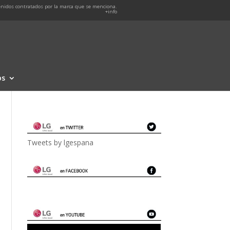
nidos contratados por la marca que se menciona.
+info
os
Tweets by lgespana