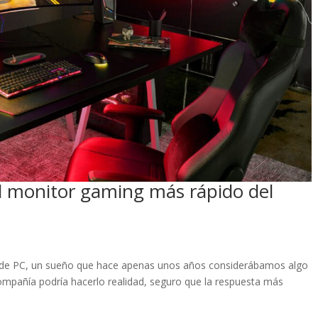
l monitor gaming más rápido del
es de PC, un sueño que hace apenas unos años considerábamos algo
ompañía podría hacerlo realidad, seguro que la respuesta más
.