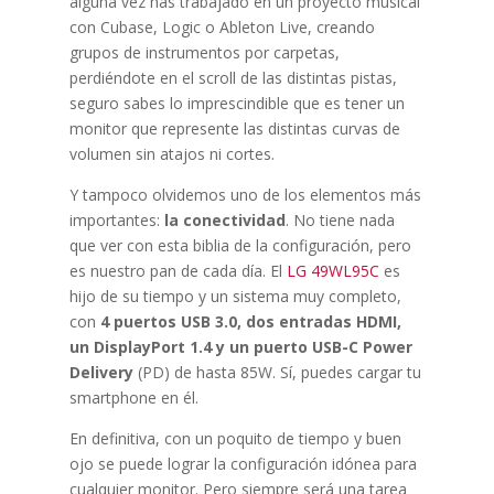
alguna vez has trabajado en un proyecto musical
con Cubase, Logic o Ableton Live, creando
grupos de instrumentos por carpetas,
perdiéndote en el scroll de las distintas pistas,
seguro sabes lo imprescindible que es tener un
monitor que represente las distintas curvas de
volumen sin atajos ni cortes.
Y tampoco olvidemos uno de los elementos más
importantes:
la conectividad
. No tiene nada
que ver con esta biblia de la configuración, pero
es nuestro pan de cada día. El
LG 49WL95C
es
hijo de su tiempo y un sistema muy completo,
con
4 puertos USB 3.0, dos entradas HDMI,
un DisplayPort 1.4 y un puerto USB-C Power
Delivery
(PD) de hasta 85W. Sí, puedes cargar tu
smartphone en él.
En definitiva, con un poquito de tiempo y buen
ojo se puede lograr la configuración idónea para
cualquier monitor. Pero siempre será una tarea