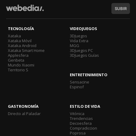
SUBIR
TECNOLOGÍA
VIDEOJUEGOS
Xataka
3DJuegos
Xataka Móvil
Vida Extra
Xataka Android
MGG
Xataka Smart Home
3DJuegos PC
Applesfera
3DJuegos Guías
Genbeta
Mundo Xiaomi
Territorio S
ENTRETENIMIENTO
Sensacine
Espinof
GASTRONOMÍA
ESTILO DE VIDA
Directo al Paladar
Vitónica
Trendencias
Decoesfera
Compradiccion
Poprosa