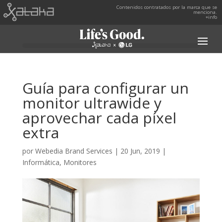
Contenidos contratados por la marca que se
menciona.
+info
Guía para configurar un
monitor ultrawide y
aprovechar cada píxel
extra
por
Webedia Brand Services
|
20 Jun, 2019
|
Informática
,
Monitores