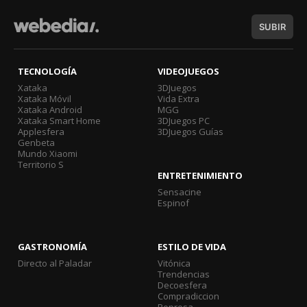
SUBIR
TECNOLOGÍA
VIDEOJUEGOS
Xataka
3DJuegos
Xataka Móvil
Vida Extra
Xataka Android
MGG
Xataka Smart Home
3DJuegos PC
Applesfera
3DJuegos Guías
Genbeta
Mundo Xiaomi
Territorio S
ENTRETENIMIENTO
Sensacine
Espinof
GASTRONOMÍA
ESTILO DE VIDA
Directo al Paladar
Vitónica
Trendencias
Decoesfera
Compradiccion