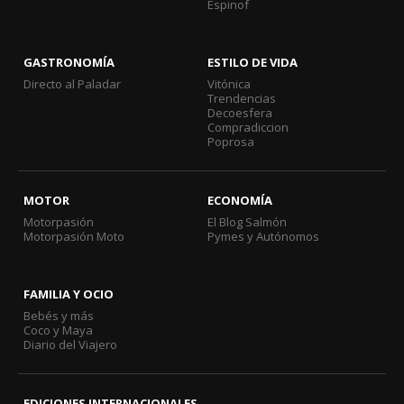
Espinof
GASTRONOMÍA
ESTILO DE VIDA
Directo al Paladar
Vitónica
Trendencias
Decoesfera
Compradiccion
Poprosa
MOTOR
ECONOMÍA
Motorpasión
El Blog Salmón
Motorpasión Moto
Pymes y Autónomos
FAMILIA Y OCIO
Bebés y más
Coco y Maya
Diario del Viajero
EDICIONES INTERNACIONALES