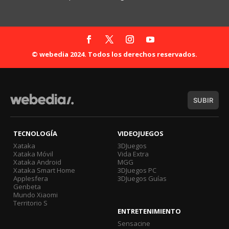
© webedia 2024. Todos los derechos reservados.
SUBIR
TECNOLOGÍA
VIDEOJUEGOS
Xataka
3DJuegos
Xataka Móvil
Vida Extra
Xataka Android
MGG
Xataka Smart Home
3DJuegos PC
Applesfera
3DJuegos Guías
Genbeta
Mundo Xiaomi
Territorio S
ENTRETENIMIENTO
Sensacine