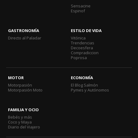
Sensacine
Espinof
GASTRONOMÍA
ESTILO DE VIDA
Directo al Paladar
Vitónica
Trendencias
Decoesfera
Compradiccion
Poprosa
MOTOR
ECONOMÍA
Motorpasión
El Blog Salmón
Motorpasión Moto
Pymes y Autónomos
FAMILIA Y OCIO
Bebés y más
Coco y Maya
Diario del Viajero