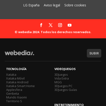
LG España
Aviso legal
Sobre cookies
© webedia 2024. Todos los derechos reservados.
SUBIR
TECNOLOGÍA
VIDEOJUEGOS
Xataka
3DJuegos
Xataka Móvil
Vida Extra
Xataka Android
MGG
Xataka Smart Home
3DJuegos PC
Applesfera
3DJuegos Guías
Genbeta
Mundo Xiaomi
Territorio S
ENTRETENIMIENTO