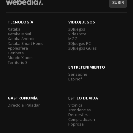
SUBIR
TECNOLOGÍA
VIDEOJUEGOS
Xataka
3DJuegos
Xataka Móvil
Vida Extra
Xataka Android
MGG
Xataka Smart Home
3DJuegos PC
Applesfera
3DJuegos Guías
Genbeta
Mundo Xiaomi
Territorio S
ENTRETENIMIENTO
Sensacine
Espinof
GASTRONOMÍA
ESTILO DE VIDA
Directo al Paladar
Vitónica
Trendencias
Decoesfera
Compradiccion
Poprosa