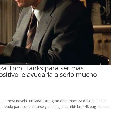
liza Tom Hanks para ser más
ositivo le ayudaría a serlo mucho
rimera novela, titulada “Otra gran obra maestra del cine”. En el
tilizado para concentrarse y conseguir escribir las 448 páginas que