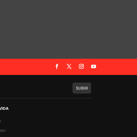
SUBIR
VIDA
s
a
ion