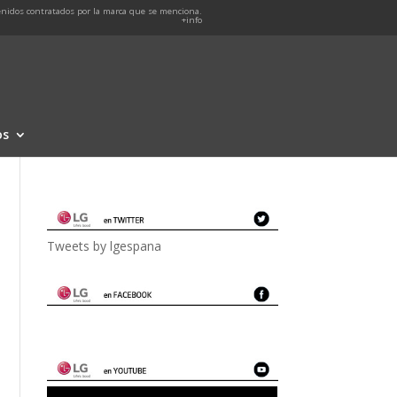
nidos contratados por la marca que se menciona.
+info
os
Tweets by lgespana