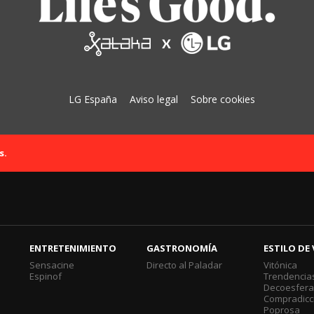
LG España
Aviso legal
Sobre cookies
s.
ENTRETENIMIENTO
GASTRONOMÍA
ESTILO DE 
Sensacine
Directo al Paladar
Vitónica
Espinof
Trendencia
Decoesfer
Compradicc
Poprosa