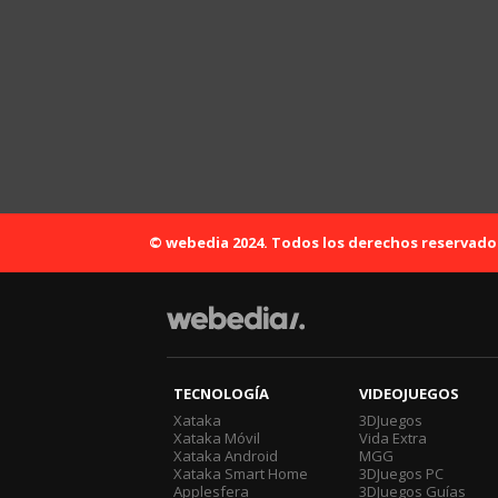
© webedia 2024. Todos los derechos reservado
TECNOLOGÍA
VIDEOJUEGOS
Xataka
3DJuegos
Xataka Móvil
Vida Extra
Xataka Android
MGG
Xataka Smart Home
3DJuegos PC
Applesfera
3DJuegos Guías