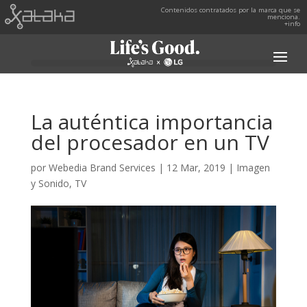
Contenidos contratados por la marca que se
menciona.
+info
La auténtica importancia
del procesador en un TV
por
Webedia Brand Services
|
12 Mar, 2019
|
Imagen
y Sonido
,
TV