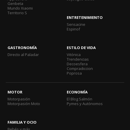
Genbeta
Mundo Xiaomi
Territorio S
ENTRETENIMIENTO
Sensacine
Espinof
GASTRONOMÍA
ESTILO DE VIDA
Directo al Paladar
Vitónica
Trendencias
Decoesfera
Compradiccion
Poprosa
MOTOR
ECONOMÍA
Motorpasión
El Blog Salmón
Motorpasión Moto
Pymes y Autónomos
FAMILIA Y OCIO
Bebés y más