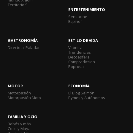
Territorio S
ENTRETENIMIENTO
Sensacine
Espinof
GASTRONOMÍA
ESTILO DE VIDA
Directo al Paladar
Vitónica
Trendencias
Decoesfera
Compradiccion
Poprosa
MOTOR
ECONOMÍA
Motorpasión
El Blog Salmón
Motorpasión Moto
Pymes y Autónomos
FAMILIA Y OCIO
Bebés y más
Coco y Maya