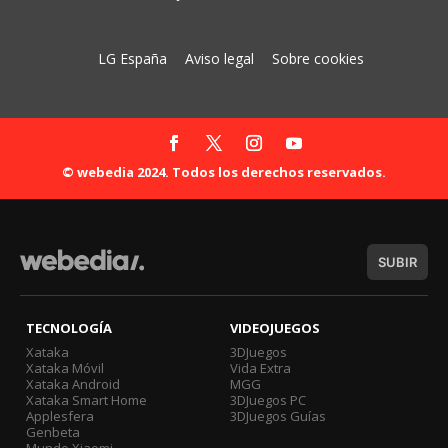
LG España
Aviso legal
Sobre cookies
© webedia 2024. Todos los derechos reservados.
SUBIR
TECNOLOGÍA
VIDEOJUEGOS
Xataka
3DJuegos
Xataka Móvil
Vida Extra
Xataka Android
MGG
Xataka Smart Home
3DJuegos PC
Applesfera
3DJuegos Guías
Genbeta
Mundo Xiaomi