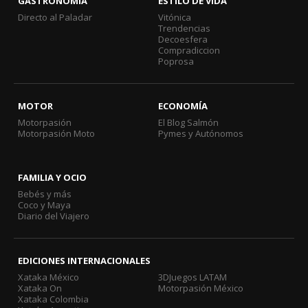
GASTRONOMÍA
ESTILO DE VIDA
Directo al Paladar
Vitónica
Trendencias
Decoesfera
Compradiccion
Poprosa
MOTOR
ECONOMÍA
Motorpasión
El Blog Salmón
Motorpasión Moto
Pymes y Autónomos
FAMILIA Y OCIO
Bebés y más
Coco y Maya
Diario del Viajero
EDICIONES INTERNACIONALES
Xataka México
3DJuegos LATAM
Xataka On
Motorpasión México
Xataka Colombia