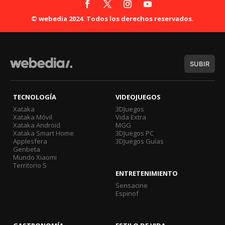
© webedia 2024. Todos los derechos reservados.
SUBIR
TECNOLOGÍA
VIDEOJUEGOS
Xataka
3DJuegos
Xataka Móvil
Vida Extra
Xataka Android
MGG
Xataka Smart Home
3DJuegos PC
Applesfera
3DJuegos Guías
Genbeta
Mundo Xiaomi
Territorio S
ENTRETENIMIENTO
Sensacine
Espinof